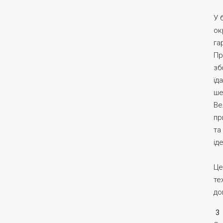
У 
ок
га
Пр
зб
їд
ше
Ве
пр
та
ід
Це
те
до
3