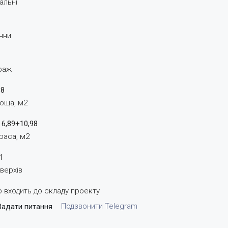
альні
нни
раж
18
оща, м2
6,89+10,98
раса, м2
1
верхів
 входить до складу проекту
Подзвонити
Telegram
Задати питання