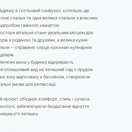
будинку є гостьовий санвузол, котельня, дві
ремі спальні та одна велика спальня з власним
рдеробом і ванною кімнатою.
остора вітальня стане ідеальним місцем для
орів з родиною та друзями, а велика кухня-
альня – справжнє серце кухонних кулінарних
деврів.
личезні вікна у будинку відкривають
иголомшливий вид на затишний сад з прудом
 на зону відпочинку з басейном, створюючи
еальні умови для релаксації.
й проект об’єднує комфорт, стиль і сучасні
хнології, забезпечуючи бездоганне відчуття
машнього затишку.