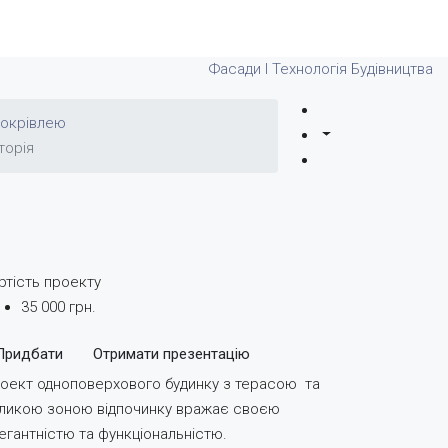
Фасади І Технологія Будівництва
покрівлею
торія
ртість проекту
35 000 грн.
Придбати
Отримати презентацію
оект одноповерхового будинку з терасою та
ликою зоною відпочинку вражає своєю
егантністю та функціональністю.