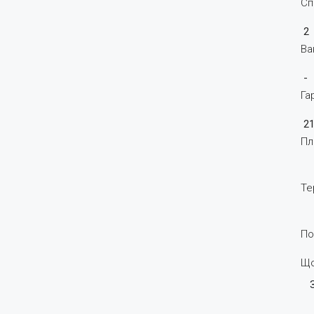
Сп
2
Ва
-
Га
2
Пл
Те
По
Що