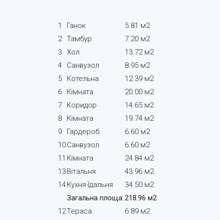
1
Ганок
5.81 м2
2
Тамбур
7.20 м2
3
Хол
13.72 м2
4
Санвузол
8.95 м2
5
Котельна
12.39 м2
6
Кімната
20.00 м2
7
Коридор
14.65 м2
8
Кімната
19.74 м2
9
Гардероб
6.60 м2
10
Санвузол
6.60 м2
11
Кімната
24.84 м2
13
Вітальня
43.96 м2
14
Кухня-Їдальня
34.50 м2
Загальна площа:
218.96 м2
12
Тераса
6.89 м2