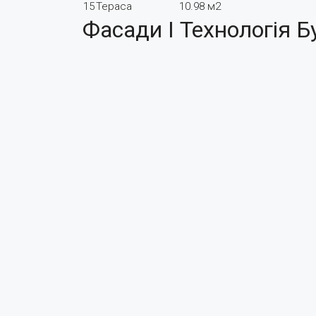
15
Тераса
10.98 м2
Фасади І Технологія Б