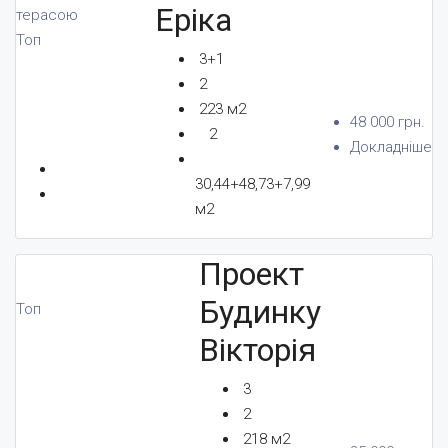
Еріка
терасою
Топ
3+1
2
223 м2
48 000 грн.
2
Докладніше
30,44+48,73+7,99
м2
Проект
Будинку
Топ
Вікторія
3
2
218 м2