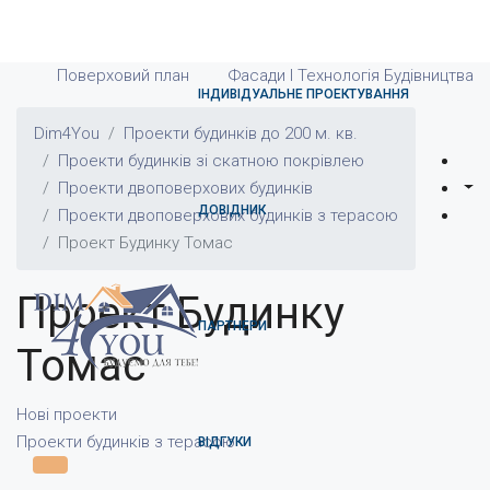
Поверховий план
Фасади І Технологія Будівництва
ІНДИВІДУАЛЬНЕ ПРОЕКТУВАННЯ
Dim4You
Проекти будинків до 200 м. кв.
Проекти будинків зі скатною покрівлею
Проекти двоповерхових будинків
ДОВІДНИК
Проекти двоповерхових будинків з терасою
Проект Будинку Томас
Проект Будинку
ПАРТНЕРИ
Томас
Нові проекти
Проекти будинків з терасою
ВІДГУКИ