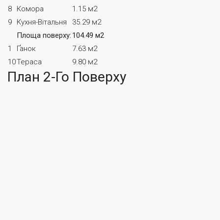
8
Комора
1.15 м2
9
Кухня-Вітальня
35.29 м2
Площа поверху:
104.49 м2
1
Ґанок
7.63 м2
10
Тераса
9.80 м2
План 2-Го Поверху