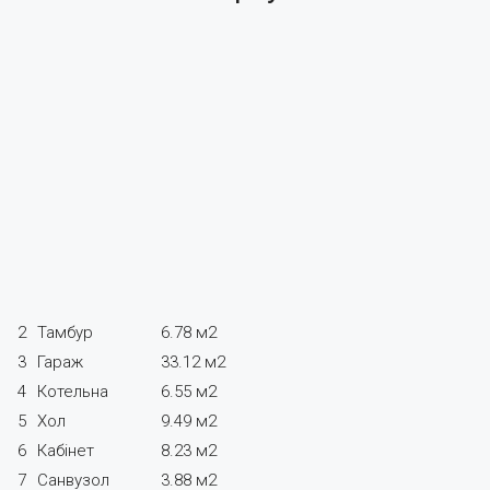
2
Тамбур
6.78 м2
3
Гараж
33.12 м2
4
Котельна
6.55 м2
5
Хол
9.49 м2
6
Кабінет
8.23 м2
7
Санвузол
3.88 м2