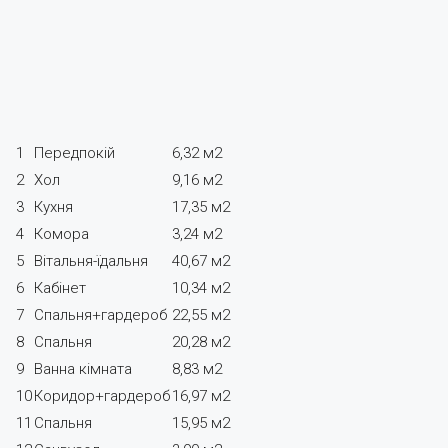
1
Передпокій
6,32 м2
2
Хол
9,16 м2
3
Кухня
17,35 м2
4
Комора
3,24 м2
5
Вітальня-їдальня
40,67 м2
6
Кабінет
10,34 м2
7
Спальня+гардероб
22,55 м2
8
Спальня
20,28 м2
9
Ванна кімната
8,83 м2
10
Коридор+гардероб
16,97 м2
11
Спальня
15,95 м2