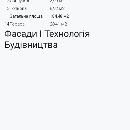
12
Санвузол
3,90 м2
13
Топкова
8,92 м2
Загальна площа:
184,48 м2
14
Тераса
28,41 м2
Фасади І Технологія
Будівництва