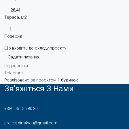
28,41
Тераса, м2
1
Поверхів
Що входить до складу проекту
Задати питання
Подзвонити
Telegram
Реалізовано за проектом
1 будинок
Зв’яжіться З Нами
+380 96 156 80 80
project.dim4you@gmail.com