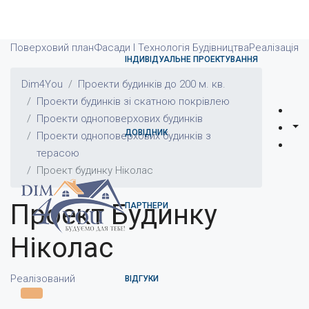
Поверховий план
Фасади І Технологія Будівництва
Реалізація
ІНДИВІДУАЛЬНЕ ПРОЕКТУВАННЯ
Dim4You
Проекти будинків до 200 м. кв.
Проекти будинків зі скатною покрівлею
Проекти одноповерхових будинків
ДОВІДНИК
Проекти одноповерхових будинків з
терасою
Проект будинку Ніколас
Проект Будинку
ПАРТНЕРИ
Ніколас
Реалізований
ВІДГУКИ