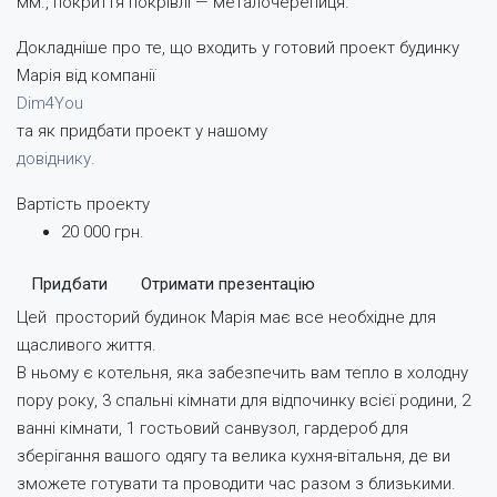
мм., покриття покрівлі — металочерепиця.
Докладніше про те, що входить у готовий проект будинку
Марія від компанії
Dim4You
та як придбати проект у нашому
довіднику.
Вартість проекту
20 000 грн.
Придбати
Отримати презентацію
Цей просторий будинок Марія має все необхідне для
щасливого життя.
В ньому є котельня, яка забезпечить вам тепло в холодну
пору року, 3 спальні кімнати для відпочинку всієї родини, 2
ванні кімнати, 1 гостьовий санвузол, гардероб для
зберігання вашого одягу та велика кухня-вітальня, де ви
зможете готувати та проводити час разом з близькими.