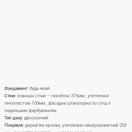
Фундамент:
будь-який.
Стіни:
зовнішні стіни – газоблок 375мм., утеплення
пінопластом 100мм., фасадна штукатурка по сітці з
подальшим фарбуванням.
Тип даху:
двоскатний.
Покрівля:
дерев’яні крокви, утеплювач мінераловатний 250