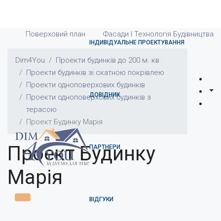
Поверховий план
Фасади І Технологія Будівництва
ІНДИВІДУАЛЬНЕ ПРОЕКТУВАННЯ
Dim4You
Проекти будинків до 200 м. кв.
Проекти будинків зі скатною покрівлею
Проекти одноповерхових будинків
ДОВІДНИК
Проекти одноповерхових будинків з
терасою
Проект Будинку Марія
Проект Будинку
ПАРТНЕРИ
Марія
ВІДГУКИ