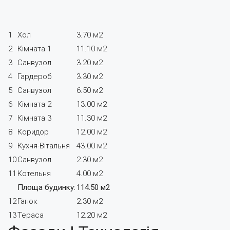
1
Хол
3.70 м2
2
Кімната 1
11.10 м2
3
Санвузол
3.20 м2
4
Гардероб
3.30 м2
5
Санвузол
6.50 м2
6
Кімната 2
13.00 м2
7
Кімната 3
11.30 м2
8
Коридор
12.00 м2
9
Кухня-Вітальня
43.00 м2
10
Санвузол
2.30 м2
11
Котельня
4.00 м2
Площа будинку:
114.50 м2
12
Ганок
2.30 м2
13
Тераса
12.20 м2