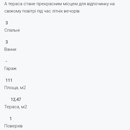
А тераса стане прекрасним місцем для відпочинку на
свіжому повітрі під час літніх вечорів.
3
Спальні
3
Ванни
-
Гараж
111
Площа, м2
12,47
Тераса, м2
1
Поверхів